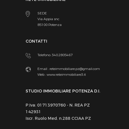
SEDE
Via Appia snc
85100 Potenza
CONTATTI
Telefono: 340.2805467
Email :
reteimmobiliare.pz@gmail.com
Web :
www.reteimmobiliare3.it
STUDIO IMMOBILIARE POTENZA D.I.
P.Iva: 01713970760 - N. REA PZ
142931
Iscr. Ruolo Med. n.288 CCIAA PZ