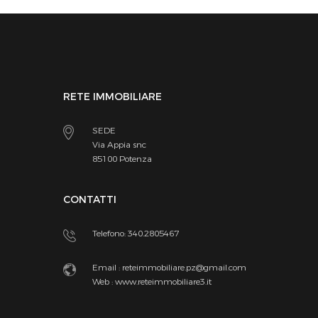
RETE IMMOBILIARE
SEDE
Via Appia snc
85100 Potenza
CONTATTI
Telefono: 340.2805467
Email :
reteimmobiliare.pz@gmail.com
Web :
www.reteimmobiliare3.it