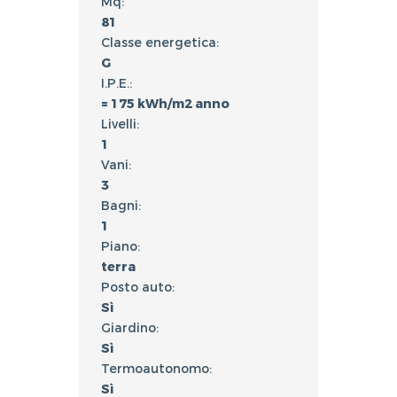
Mq:
81
Classe energetica:
G
I.P.E.:
= 175 kWh/m2 anno
Livelli:
1
Vani:
3
Bagni:
1
Piano:
terra
Posto auto:
Sì
Giardino:
Sì
Termoautonomo:
Sì