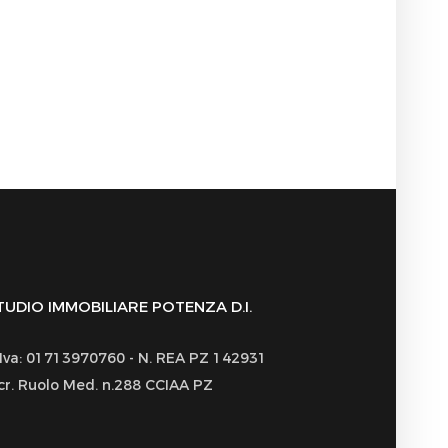
TUDIO IMMOBILIARE POTENZA D.I.
.Iva: 01713970760 - N. REA PZ 142931
scr. Ruolo Med. n.288 CCIAA PZ