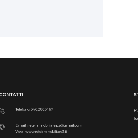
CONTATTI
S
Telefono: 340.2805467
P
I
Email :
reteimmobiliare.pz@gmail.com
Web :
www.reteimmobiliare3.it