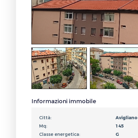
Informazioni immobile
Città:
Avigliano
Mq:
145
Classe energetica:
G