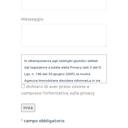
Messaggio
In ottemperanza agli obblighi giuridici dettati
dal legislatore a tutela della Privacy (arti 3 del D.
Lgs. n. 196 del 30 giugno 2003), la nostra
Agenzia Immobiliare desidera informarLa in via
dichiaro di aver preso visione e
preventiva tanto dell'uso dei Suoi dati personali,
compreso l'informativa sulla privacy
quanto dei Suoi diritti, comunicandoLe quanto
segue:
1. i dati che Lei conferirà saranno trattati
nel rispetto dei principi di liceità,
correttezza, pertinenza e non eccedenza
* campo obbligatorio.
al solo fine di adempiere all'incarico di