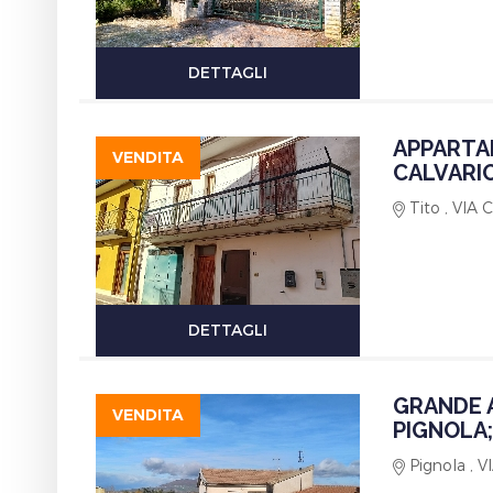
DETTAGLI
APPARTAM
VENDITA
CALVARIO
Tito , VIA
DETTAGLI
GRANDE A
VENDITA
PIGNOLA;
Pignola , 